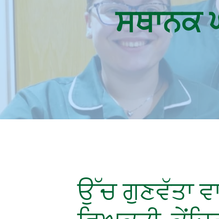
ਸਥਾਨਕ ਘਰ
ਉੱਚ ਗੁਣਵੱਤਾ ਵਾ