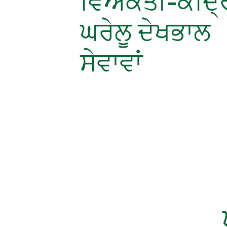
ਵਿਅਕਤੀ-ਕੇਂਦ੍
ਘਰੇਲੂ ਦੇਖਭਾਲ
ਸੇਵਾਵਾਂ