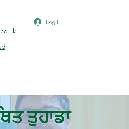
Log In
.co.uk
ed
ਥਿਤ ਤੁਹਾਡਾ