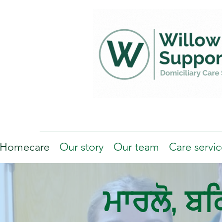
Homecare
Our story
Our team
Care servic
ਮਾਰਲੋ, ਬਕ